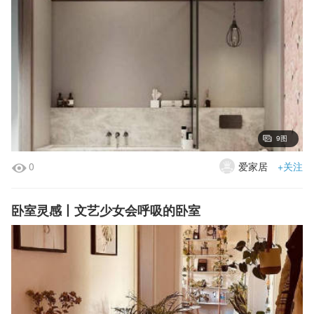
9图
0
爱家居
+关注
卧室灵感丨文艺少女会呼吸的卧室