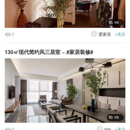
9图
0
爱家居
+关注
130㎡现代简约风三居室 ~ #家居装修#
9图
0
join
+关注