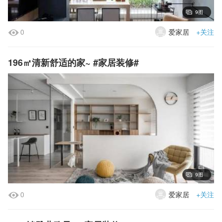
9图
0
爱家居
+关注
196㎡清新舒适的家~ #家居装修#
9图
0
爱家居
+关注