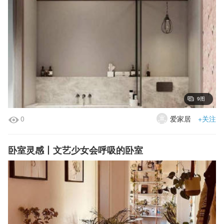
9图
0
爱家居
+关注
卧室灵感丨文艺少女会呼吸的卧室