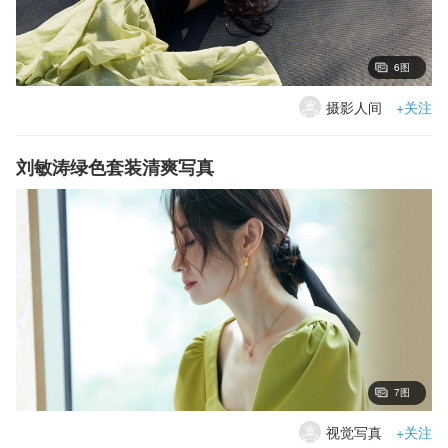
6图
摄影人间
+关注
刘敏涛绿色套装清爽写真
7图
视觉写真
+关注