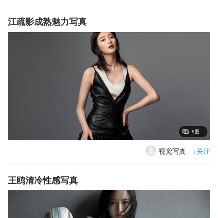
江疏影成熟魅力写真
5图
视觉写真
+关注
王鸥清冷性感写真