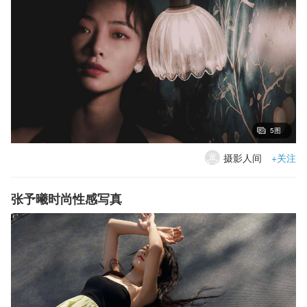
5图
摄影人间
+关注
张予曦时尚性感写真