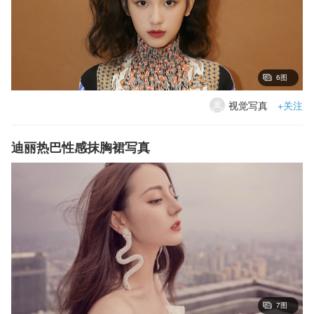
6图
视觉写真
+关注
迪丽热巴性感抹胸裙写真
7图