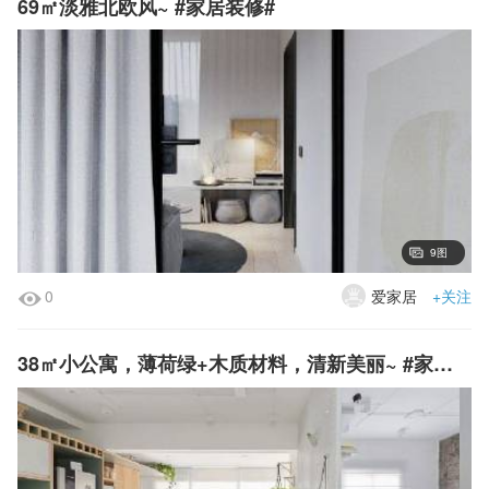
69㎡淡雅北欧风~ #家居装修#
9图
0
爱家居
+关注
38㎡小公寓，薄荷绿+木质材料，清新美丽~ #家居装修#