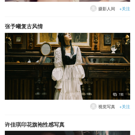
摄影人间
+关注
张予曦复古风情
7图
视觉写真
+关注
许佳琪印花旗袍性感写真