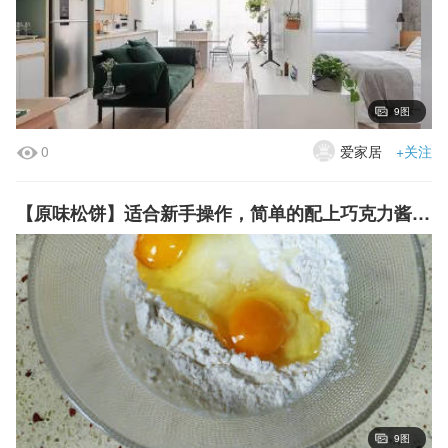
9图
0
爱家居
+关注
【原味松饼】适合新手操作，简单的配上巧克力酱或蜂蜜，搭配一杯咖啡或果汁，营养就全面咯！
9图