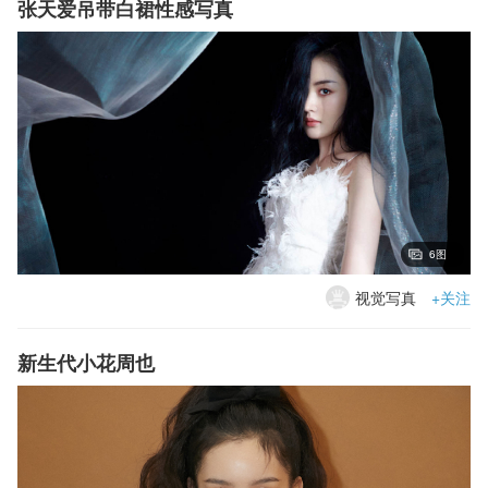
张天爱吊带白裙性感写真
6图
视觉写真
+关注
新生代小花周也