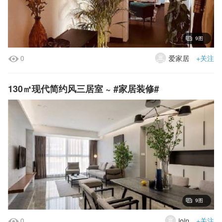
9图
0
爱家居
+关注
130㎡现代简约风三居室 ~ #家居装修#
9图
0
join
+关注