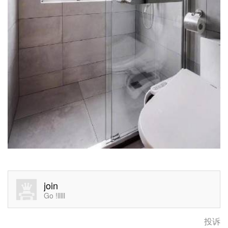
join
Go !lllll
投诉