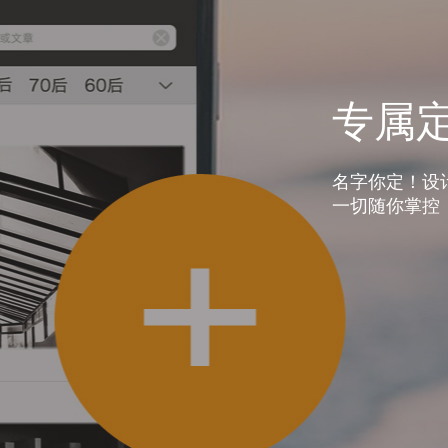
专属定
名字你定！设
一切随你掌控